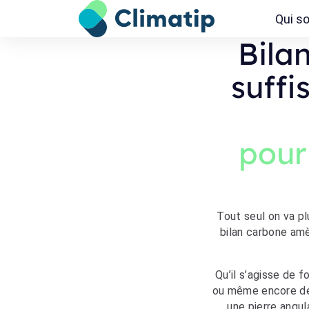
Qui s
Bila
suffi
pour
Tout seul on va pl
bilan carbone amè
Qu’il s’agisse de 
ou même encore de c
une pierre angul