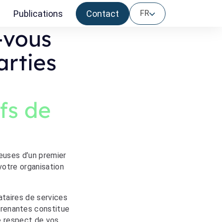
e
Publications
Contact
FR
-vous
arties
fs de
ieuses d’un premier
votre organisation
ataires de services
 prenantes constitue
le respect de vos