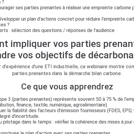
n ?
ager ses parties prenantes à réaliser une empreinte carbone p
elopper un plan d’actions concret pour réduire l’empreinte ca
ces ?
rts : sélection des questions / réponses de l’audience
 impliquer vos parties prenan
ndre vos objectifs de décarbona
our d’expérience d’une ETI industrielle, ce webinaire montre c
parties prenantes dans la démarche bilan carbone.
Ce que vous apprendrez
ope 3 (parties prenantes) représente souvent 50 à 75 % de l’em
ribution, finance, textile, numérique, agroalimentaire).
 la fiabilité des facteurs d’émission fournisseurs (FDES, EPD, v
egré d’incertitude.
 pilotage dans le temps : vérifier la cohérence des mises à jour
struire le plan d’action avec ses parties prenantes.