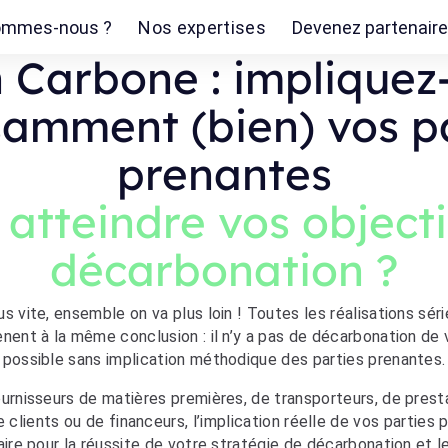
ommes-nous ?
Nos expertises
Devenez partenair
n Carbone : impliquez
samment (bien) vos p
prenantes
 atteindre vos objecti
décarbonation ?
us vite, ensemble on va plus loin ! Toutes les réalisations sér
nent à la même conclusion : il n’y a pas de décarbonation de 
possible sans implication méthodique des parties prenantes.
fournisseurs de matières premières, de transporteurs, de prest
lients ou de financeurs, l’implication réelle de vos parties
aire pour la réussite de votre stratégie de décarbonation et 