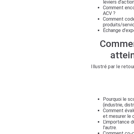
leviers d’actio
Comment encour
ACV ?
Comment codév
produits/servi
Échange d’expe
Comment
attei
Illustré par le ret
Pourquoi le sc
(industrie, dist
Comment évaluer
et mesurer le d
L’importance du
l’autre.
Comment co-con